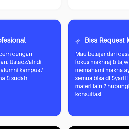
ofesional
Bisa Request 
cern dengan
Mau belajar dari das
ran. Ustadz/ah di
fokus makhraj & tajwi
 alumni kampus /
memahami makna aya
ma & sudah
semua bisa di SyariH
materi lain ? hubung
konsultasi.