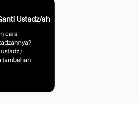
Ganti Ustadz/ah
n cara
stadzahnya?
ustadz /
ya tambahan