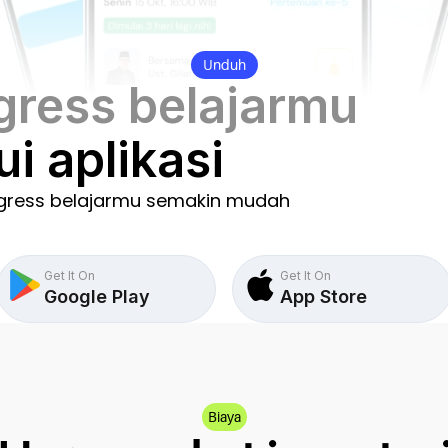
Unduh
gress belajarmu
ui aplikasi
gress belajarmu semakin mudah
Get It On
Get It On
Google Play
App Store
Biaya