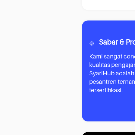
Sabar & Pr
Kami sangat con
kualitas pengaja
SyariHub adalah
pesantren terna
tersertifikasi.