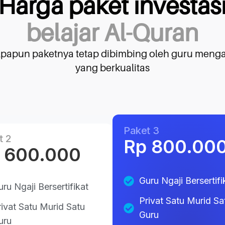
Harga paket investas
belajar Al-Quran
papun paketnya tetap dibimbing oleh guru menga
yang berkualitas
Paket 3
t 2
Rp 800.00
 600.000
Guru Ngaji Bersertifi
uru Ngaji Bersertifikat
Privat Satu Murid Sa
rivat Satu Murid Satu
Guru
uru