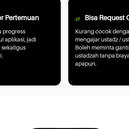
er Pertemuan
Bisa Request 
u progress
Kurang cocok denga
 aplikasi, jadi
mengajar ustadz / u
 sekaligus
Boleh meminta ganti 
i.
ustadzah tanpa bia
apapun.