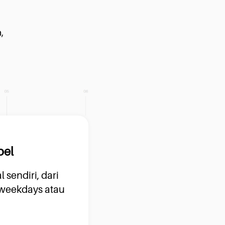
,
bel
 sendiri, dari
 weekdays atau