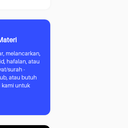
Materi
ar, melancarkan,
d, hafalan, atau
t/surah -
ub, atau butuh
i kami untuk