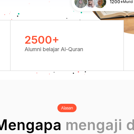
1200+
Murid
2500+
Alumni belajar Al-Quran
Alasan
Mengapa
mengaji d