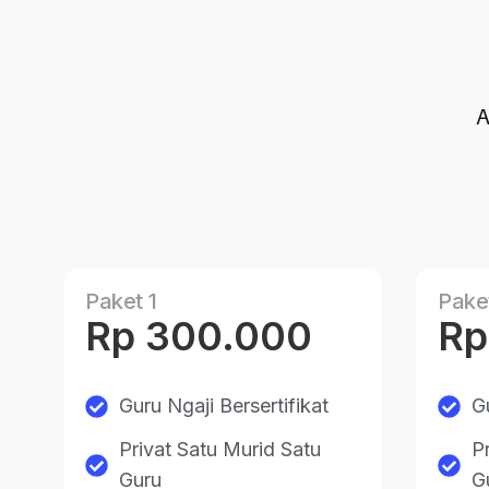
A
Paket 1
Pake
Rp 300.000
Rp
Guru Ngaji Bersertifikat
G
Privat Satu Murid Satu
P
Guru
G