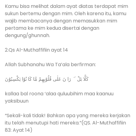
Kamu bisa melihat dalam ayat diatas terdapat mim
sukun bertemu dengan mim. Oleh karena itu, kamu
wajib membacanya dengan memasukkan mim
pertama ke mim kedua disertai dengan
dengung/ghunnah.
2.Qs Al-Muthaffifiin ayat 14
Allah Subhanahu Wa Ta’ala berfirman:
كَلَّا بَلْ ۜ رَا نَ عَلٰى قُلُوْبِهِمْ مَّا كَا نُوْا يَكْسِبُوْنَ
kallaa bal roona ‘alaa quluubihim maa kaanuu
yaksibuun
“Sekali-kali tidak! Bahkan apa yang mereka kerjakan
itu telah menutupi hati mereka.”(QS. Al-Muthaffifiin
83: Ayat 14)