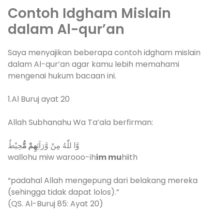
Contoh Idgham Mislain
dalam Al-qur’an
Saya menyajikan beberapa contoh idgham mislain
dalam Al-qur’an agar kamu lebih memahami
mengenai hukum bacaan ini.
1.Al Buruj ayat 20
Allah Subhanahu Wa Ta’ala berfirman:
حِيْطٌ
وَّا للّٰهُ مِنْ وَّرَآئِ
هِمْ مُّ
wallohu miw warooo-ih
im mu
hiith
“padahal Allah mengepung dari belakang mereka
(sehingga tidak dapat lolos).”
(QS. Al-Buruj 85: Ayat 20)