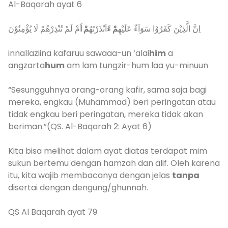
Al-Baqarah ayat 6
اِنَّ الَّذِيْنَ كَفَرُوْا سَوَآءٌ عَلَيْهِ
مْ ءَ
اَنْذَرْتَهُ
مْ اَ
مْ لَمْ تُنْذِرْهُمْ لَا يُؤْمِنُوْنَ
innallaziina kafaruu sawaaa-un ‘alai
him
a
angzarta
hum
am lam tungzir-hum laa yu-minuun
“Sesungguhnya orang-orang kafir, sama saja bagi
mereka, engkau (Muhammad) beri peringatan atau
tidak engkau beri peringatan, mereka tidak akan
beriman.”(QS. Al-Baqarah 2: Ayat 6)
Kita bisa melihat dalam ayat diatas terdapat mim
sukun bertemu dengan hamzah dan alif. Oleh karena
itu, kita wajib membacanya dengan jelas
tanpa
disertai dengan dengung/ghunnah.
QS Al Baqarah ayat 79