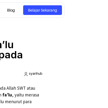
Blog
Belajar Sekarang
’lu
epada
syarihub
ada Allah SWT atau
ah
fa’lu
, yaitu merasa
’lu menurut para