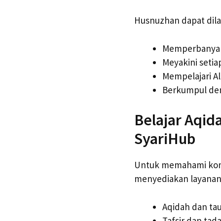
Husnuzhan dapat dila
Memperbanyak 
Meyakini seti
Mempelajari Al
Berkumpul den
Belajar Aqid
SyariHub
Untuk memahami kons
menyediakan layanan 
Aqidah dan ta
Tafsir dan tad