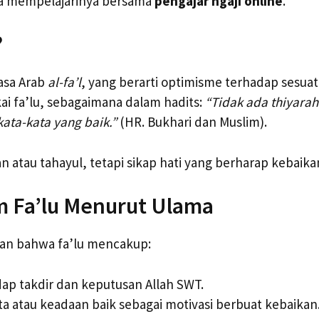
a mempelajarinya bersama
pengajar ngaji online
.
?
hasa Arab
al-fa’l
, yang berarti optimisme terhadap sesuat
 ﷺ menyukai fa’lu, sebagaimana dalam hadits:
“Tidak ada thiyarah
kata-kata yang baik.”
(HR. Bukhari dan Muslim).
n atau tahayul, tetapi sikap hati yang berharap kebaikan
Fa’lu Menurut Ulama
kan bahwa fa’lu mencakup:
ap takdir dan keputusan Allah SWT.
a atau keadaan baik sebagai motivasi berbuat kebaikan