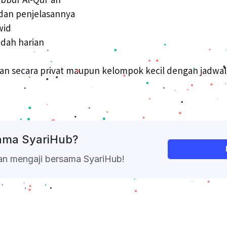
 dan penjelasannya
wid
dah harian
an secara privat maupun kelompok kecil dengan jadwal 
sama SyariHub?
an mengaji bersama SyariHub!