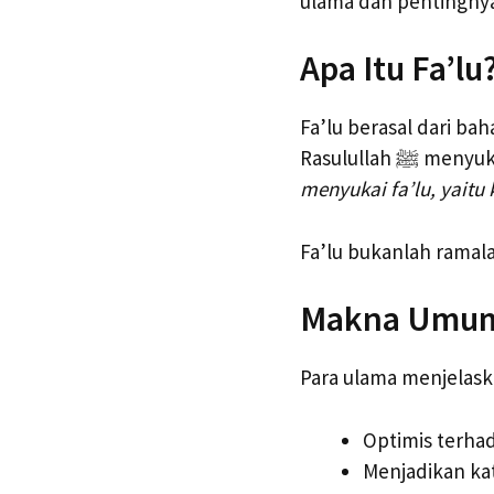
ulama dan pentingny
Apa Itu Fa’lu
Fa’lu berasal dari ba
Rasulullah
menyukai fa’lu, yaitu 
Fa’lu bukanlah ramala
Makna Umum 
Para ulama menjelas
Optimis terhad
Menjadikan kat