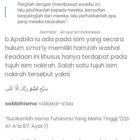
Gambar : Al-qur’an Indonesia
b.Apabila ia ada pada isim yang secara
hukum
sima’iy
memiliki hamzah washal.
Keadaan ini khusus hanya terdapat pada
tujuh isim nakirah. Salah satu tujuh isim
nakirah tersebut yakni:
رَبِّكَ الْاَ عْلَى
سَبِّحِ
اسْمَ
sabbihisma
robbikal-a’laa
“Sucikanlah nama Tuhanmu Yang Maha Tinggi,”(QS.
Al-A’la 87: Ayat 1)