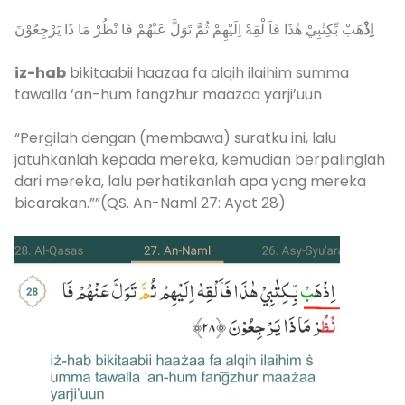
اِذْ
هَبْ بِّكِتٰبِيْ هٰذَا فَاَ لْقِهْ اِلَيْهِمْ ثُمَّ تَوَلَّ عَنْهُمْ فَا نْظُرْ مَا ذَا يَرْجِعُوْنَ
iz-hab
bikitaabii haazaa fa alqih ilaihim summa
tawalla ‘an-hum fangzhur maazaa yarji’uun
“Pergilah dengan (membawa) suratku ini, lalu
jatuhkanlah kepada mereka, kemudian berpalinglah
dari mereka, lalu perhatikanlah apa yang mereka
bicarakan.””(QS. An-Naml 27: Ayat 28)