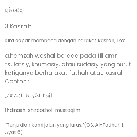
اسْتُحْفِظُوْا
3.Kasrah
Kita dapat membaca dengan harakat kasrah, jika:
a.hamzah washal berada pada fiil amr
tsulatsiy, khumasiy, atau sudasiy yang huruf
ketiganya berharakat fathah atau kasrah.
Contoh :
هْدِنَا الصِّرَا طَ الْمُسْتَقِيْمَ
اِ
ih
dinash-shiroothol-mustaqiim
“Tunjukilah kami jalan yang lurus,”(QS. Al-Fatihah 1:
Ayat 6)