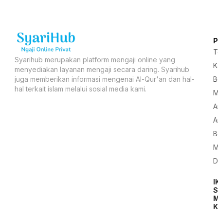
T
Syarihub merupakan platform mengaji online yang
K
menyediakan layanan mengaji secara daring. Syarihub
B
juga memberikan informasi mengenai Al-Qur'an dan hal-
hal terkait islam melalui sosial media kami.
M
A
A
B
M
D
I
S
M
K