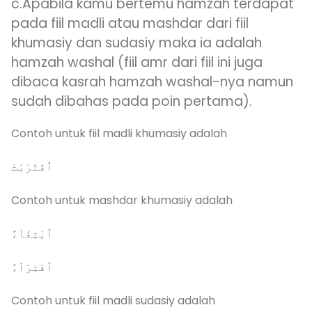
c.Apabila kamu bertemu hamzah terdapat
pada fiil madli atau mashdar dari fiil
khumasiy dan sudasiy maka ia adalah
hamzah washal (fiil amr dari fiil ini juga
dibaca kasrah hamzah washal-nya namun
sudah dibahas pada poin pertama).
Contoh untuk fiil madli khumasiy adalah
ٱقْتَرَبَتْ
Contoh untuk mashdar khumasiy adalah
ٱبْتِغَآءً
ٱفْتِرَآءً
Contoh untuk fiil madli sudasiy adalah