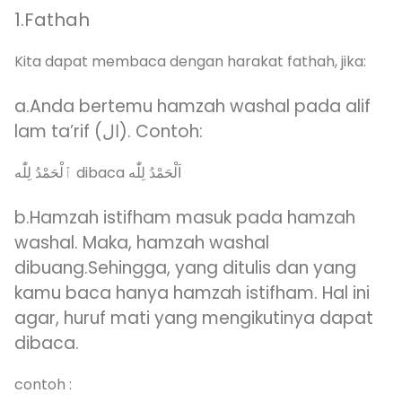
1.Fathah
Kita dapat membaca dengan harakat fathah, jika:
a.Anda bertemu hamzah washal pada alif
lam ta’rif (ال). Contoh:
ٱلْحَمْدُ لِلّٰه dibaca اَلْحَمْدُ لِلّٰه
b.Hamzah istifham masuk pada hamzah
washal. Maka, hamzah washal
dibuang.Sehingga, yang ditulis dan yang
kamu baca hanya hamzah istifham. Hal ini
agar, huruf mati yang mengikutinya dapat
dibaca.
contoh :