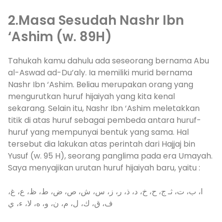
2.Masa Sesudah Nashr Ibn
‘Ashim (w. 89H)
Tahukah kamu dahulu ada seseorang bernama Abu
al-Aswad ad-Du’aly. Ia memiliki murid bernama
Nashr Ibn ‘Ashim. Beliau merupakan orang yang
mengurutkan huruf hijaiyah yang kita kenal
sekarang. Selain itu, Nashr Ibn ‘Ashim meletakkan
titik di atas huruf sebagai pembeda antara huruf-
huruf yang mempunyai bentuk yang sama. Hal
tersebut dia lakukan atas perintah dari Hajjaj bin
Yusuf (w. 95 H), seorang panglima pada era Umayah.
Saya menyajikan urutan huruf hijaiyah baru, yaitu :
ا، ب، ت، ثـ ج، ح، خ، د، ذ، ر، ز، س، ش، ص، ض، ط، ظ، ع، غ،
ف، ق، ك، ل، م، ن، و، ه، لا، ء، ي