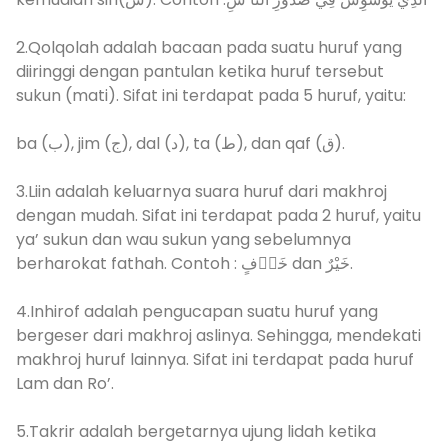
2.Qolqolah adalah bacaan pada suatu huruf yang
diiringgi dengan pantulan ketika huruf tersebut
sukun (mati). Sifat ini terdapat pada 5 huruf, yaitu:
ba (ب), jim (ج), dal (د), ta (ط), dan qaf (ق).
3.Liin adalah keluarnya suara huruf dari makhroj
dengan mudah. Sifat ini terdapat pada 2 huruf, yaitu
ya’ sukun dan wau sukun yang sebelumnya
berharokat fathah. Contoh : خَوۡفٍ dan خَيْرٌ.
4.Inhirof adalah pengucapan suatu huruf yang
bergeser dari makhroj aslinya. Sehingga, mendekati
makhroj huruf lainnya. Sifat ini terdapat pada huruf
Lam dan Ro’.
5.Takrir adalah bergetarnya ujung lidah ketika