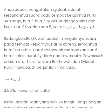
Anda dapat mengatakan syiddah adalah
tertahannya suara pada tempat keluarnya huruf.
Sehingga, huruf-huruf ini keluar dengan jelas dan
kuat. Huruf Syiddah ada 8, yaitu : ا,ج, د,ق,ط,ب, ك,ت
Sedangkan,Rokhowah adalah mengalirnya suara
pada tempat keluarnya. Hal ini karena, lemahnya
huruf tersebut. Huruf rokhowah merupakan huruf-
huruf selain huruf Syiddah dan tawassuth. Tawassuth
adalah sifat huruf antara Rokhowah dan Syiddah.
Huruf Tawassuth berjumlah lima, yaitu :
ل,ن,ع, م,ر
3.Isti’la’ lawan sifat istifal
Isti’la’ adalah lidah yang naik ke langit-langit bagian
atas ketika pengucapan hurufnya. Sehingga, ia