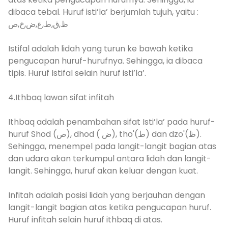
dibaca tebal. Huruf isti’la’ berjumlah tujuh, yaitu :
ظ,ق,ط,غ,ض,خ,ص
Istifal adalah lidah yang turun ke bawah ketika
pengucapan huruf-hurufnya. Sehingga, ia dibaca
tipis. Huruf Istifal selain huruf isti’la’.
4.Ithbaq lawan sifat infitah
Ithbaq adalah penambahan sifat Isti’la’ pada huruf-
huruf Shod (ص), dhod ( ض), tho'(ط) dan dzo'(ظ).
Sehingga, menempel pada langit-langit bagian atas
dan udara akan terkumpul antara lidah dan langit-
langit. Sehingga, huruf akan keluar dengan kuat.
Infitah adalah posisi lidah yang berjauhan dengan
langit-langit bagian atas ketika pengucapan huruf.
Huruf infitah selain huruf ithbaq di atas.