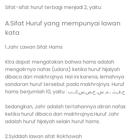
Sifat-sifat huruf terbagi menjadi 2, yaitu:
A.Sifat Huruf yang mempunyai lawan
kata
1.Jahr Lawan Sifat Hams
Kita dapat mengatakan bahwa hams adalah
mengalirnya nafas (udara) ketika huruf hijaiyah
dibaca dari makhrojnya. Hal ini karena, lemahnya
sandaran huruf tersebut pada makhrojnya. Huruf
hams berjumlah 10, yaitu : ح,ف,ثـ , ه, ش, خ,ص,س,ك,ت
Sedangkan, Jahr adalah tertahannya aliran nafas
ketika huruf dibaca dari makhrojnya.Huruf Jahr
adalah huruf hijaiyah selain huruf hams.
2.Syiddah lawan sifat Rokhowah