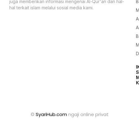
B
juga memberikan informasi mengenai Al-Qur'an dan hal-
hal terkait islam melalui sosial media kami.
M
A
A
B
M
D
I
S
M
K
©
SyariHub.com
ngaji online privat