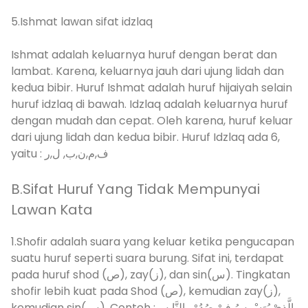
5.Ishmat lawan sifat idzlaq
Ishmat adalah keluarnya huruf dengan berat dan
lambat. Karena, keluarnya jauh dari ujung lidah dan
kedua bibir. Huruf Ishmat adalah huruf hijaiyah selain
huruf idzlaq di bawah. Idzlaq adalah keluarnya huruf
dengan mudah dan cepat. Oleh karena, huruf keluar
dari ujung lidah dan kedua bibir. Huruf Idzlaq ada 6,
yaitu : ف,م,ن,ب, ل,ر
B.Sifat Huruf Yang Tidak Mempunyai
Lawan Kata
1.Shofir adalah suara yang keluar ketika pengucapan
suatu huruf seperti suara burung. Sifat ini, terdapat
pada huruf shod (ص), zay(ز), dan sin(س). Tingkatan
shofir lebih kuat pada Shod (ص), kemudian zay(ز),
kemudian sin(س). Contoh :الَّذِيْ يُوَسْوِسُ فِيْ صُدُوْرِ النَّا سِ