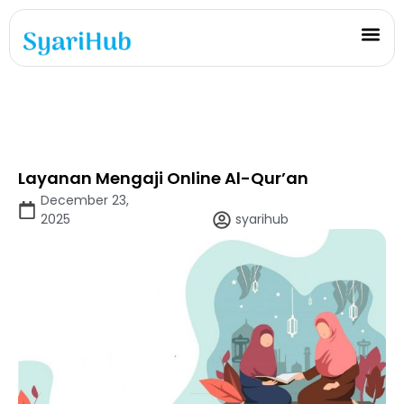
Layanan Mengaji Online Al-Qur’an
December 23,
2025
syarihub