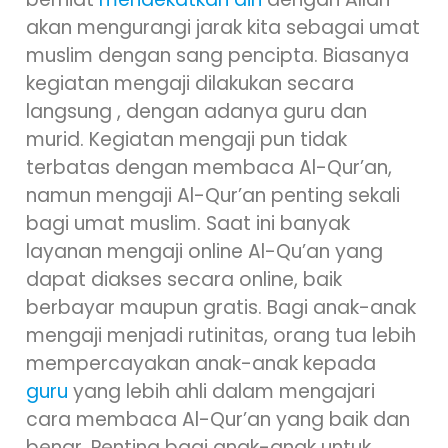
akan mengurangi jarak kita sebagai umat
muslim dengan sang pencipta. Biasanya
kegiatan mengaji dilakukan secara
langsung , dengan adanya guru dan
murid. Kegiatan mengaji pun tidak
terbatas dengan membaca Al-Qur’an,
namun mengaji Al-Qur’an penting sekali
bagi umat muslim. Saat ini banyak
layanan mengaji online Al-Qu’an yang
dapat diakses secara online, baik
berbayar maupun gratis. Bagi anak-anak
mengaji menjadi rutinitas, orang tua lebih
mempercayakan anak-anak kepada
guru
yang lebih ahli dalam mengajari
cara membaca Al-Qur’an yang baik dan
benar. Penting bagi anak-anak untuk