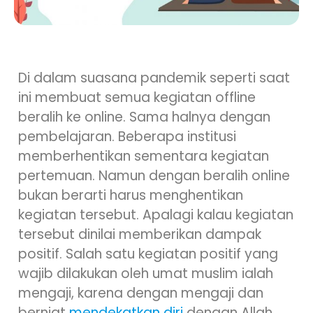
Di dalam suasana pandemik seperti saat
ini membuat semua kegiatan offline
beralih ke online. Sama halnya dengan
pembelajaran. Beberapa institusi
memberhentikan sementara kegiatan
pertemuan. Namun dengan beralih online
bukan berarti harus menghentikan
kegiatan tersebut. Apalagi kalau kegiatan
tersebut dinilai memberikan dampak
positif. Salah satu kegiatan positif yang
wajib dilakukan oleh umat muslim ialah
mengaji, karena dengan mengaji dan
berniat
mendekatkan diri
dengan Allah