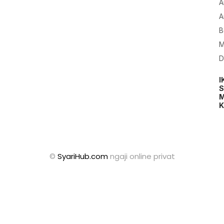
A
A
B
M
D
I
S
M
K
©
SyariHub.com
ngaji online privat