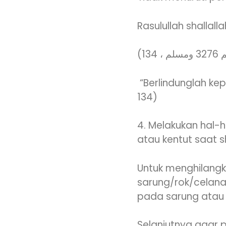
Rasulullah shallal
134
“Berlindunglah kep
134)
4. Melakukan hal-h
atau kentut saat s
Untuk menghilang
sarung/rok/celana
pada sarung atau
Selanjutnya agar 