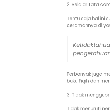
2. Belajar tata ca
Tentu saja hal ini 
ceramahnya di you
Ketidaktahu
pengetahua
Perbanyak juga m
buku Fiqih dan meng
3. Tidak menggub
Tidak menuruti pe