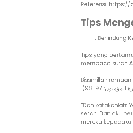
Referensi: https:
Tips Meng
Berlindung 
Tips yang pertama
membaca surah An-
Bissmillahiramaan
رة المؤمنون: 97-98
“Dan katakanlah: Y
setan. Dan aku be
mereka kepadaku.”