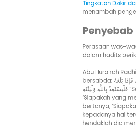
Tingkatan Dzikir d
menambah penge
Penyebab
Perasaan was-was
dalam hadits beriku
Abu Hurairah Radhi
bersabda: يَأْتِي الشَّيْطَانُ أَحَدَكُمْ فَيَقُولُ مَنْ خَلَقَ كَذَا مَنْ خَلَقَ كَذَا حَتَّى يَقُولَ مَنْ خَلَقَ رَبَّكَ فَإِذَا بَلَغَهُ
فَلْيَسْتَعِذْ بِاللَّهِ وَلْيَنْتَهِ “Setan mendatangi salah seorang dari kalian, lalu bertanya,
‘Siapakah yang me
bertanya, ‘Siapak
kepadanya hal ter
hendaklah dia men