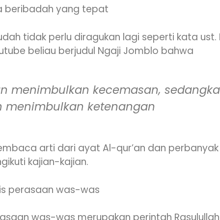
ra beribadah yang tepat
sudah tidak perlu diragukan lagi seperti kata ust
tube beliau berjudul Ngaji Jomblo bahwa
an menimbulkan kecemasan, sedangk
n menimbulkan ketenangan
embaca arti dari ayat Al-qur’an dan perbany
ikuti kajian-kajian.
ris perasaan was-was
rasaan was-was merupakan perintah Rasulullah