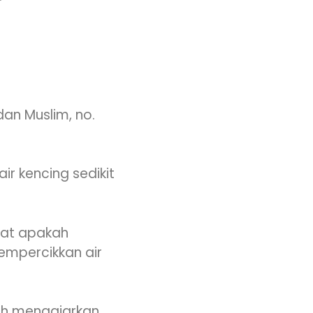
dan Muslim, no.
ir kencing sedikit
lat apakah
empercikkan air
lah mengajarkan