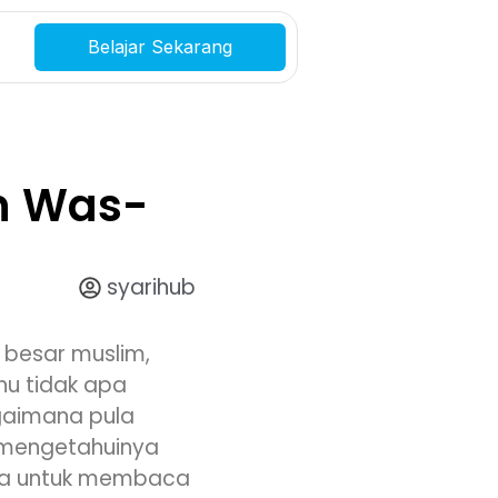
Belajar Sekarang
an Was-
syarihub
besar muslim,
hu tidak apa
gaimana pula
 mengetahuinya
juga untuk membaca