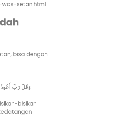
s-was-setan.html
adah
etan, bisa dengan
وَقُلْ رَبِّ أَعُو)
isikan-bisikan
i kedatangan