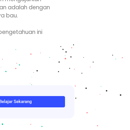
tan adalah dengan
ya bau.
pengetahuan ini
Belajar Sekarang