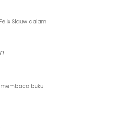
. Felix Siauw dalam
an
ak membaca buku-
.