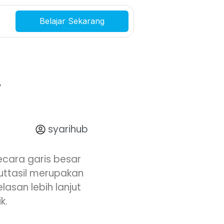
Belajar Sekarang
i
syarihub
cara garis besar
muttasil merupakan
jelasan lebih lanjut
k.