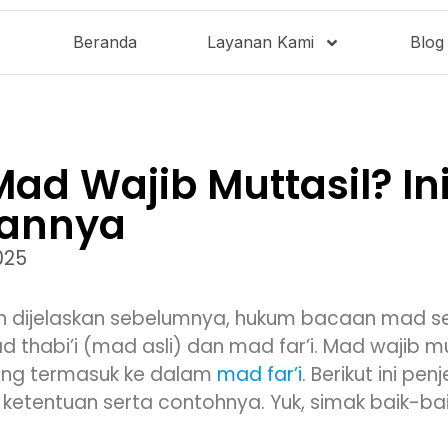
Beranda
Layanan Kami
Blog
Mad Wajib Muttasil? In
sannya
025
h dijelaskan sebelumnya, hukum bacaan mad se
ad thabi’i (mad asli) dan mad far’i. Mad wajib 
ang termasuk ke dalam
mad far’i
. Berikut ini pen
, ketentuan serta contohnya. Yuk, simak baik-bai