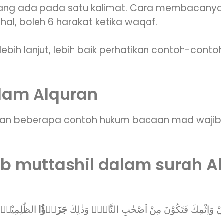
ng ada pada satu kalimat. Cara membacanya
hal, boleh 6 harakat ketika waqaf.
ebih lanjut, lebih baik perhatikan contoh-con
lam Alquran
akan beberapa contoh hukum bacaan mad wajib
ib muttashil dalam surah 
يْ وَاِثْمِكَ فَتَكُوْنَ مِنْ اَصْحٰبِ النَّارِۚ وَذٰلِكَ
جَزَاۤؤُا
الظّٰلِمِيْنۚ