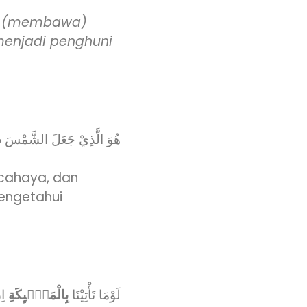
an (membawa)
enjadi penghuni
هُوَ الَّذِيْ جَعَلَ الشَّمْسَ
ض
rcahaya, dan
engetahui
لَوْمَا تَأْتِيْنَا
بِالْمَلٰۤىِٕكَةِ
اِن