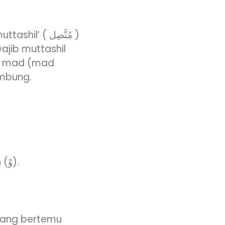
 ( مُتَّصِل )
jib muttashil
uf mad (mad
 bersambung.
dan huruf hijaiyah berharakat dhammah bertemu wau sukun (وْ).
 yang bertemu