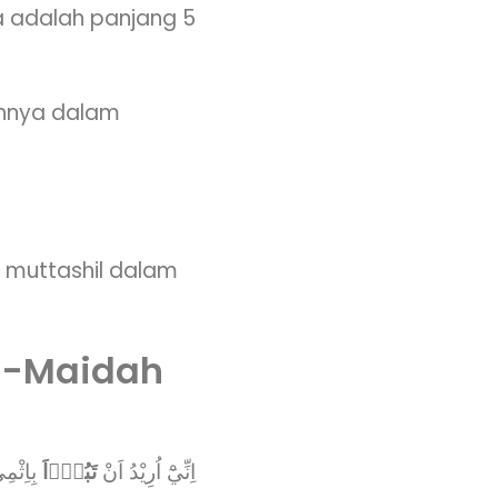
 adalah panjang 5
tohnya dalam
 muttashil dalam
Al-Maidah
اِنِّيْٓ اُرِيْدُ اَنْ
تَبُوْۤاَ
بِاِثْمِ