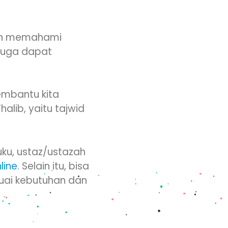
ebih memahami
n juga dapat
embantu kita
alib, yaitu tajwid
uku, ustaz/ustazah
line
. Selain itu, bisa
uai kebutuhan dan