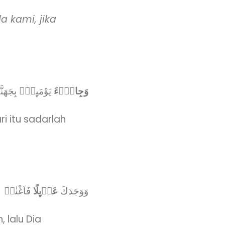
 kami, jika
وَجِايْۤءَ
يَوْمَىِٕذٍۢ بِجَهَنَّم
i itu sadarlah
وَوَجَدَكَ
عَاۤىِٕلًا
فَاَغْنٰىۗ
 lalu Dia