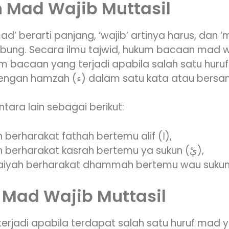
 Mad Wajib Muttasil
berarti panjang, ‘wajib’ artinya harus, dan ‘muttashil’
ng. Secara ilmu tajwid, hukum bacaan mad wa
m bacaan yang terjadi apabila salah satu hur
thabi’i) bertemu dengan hamzah (ء) dalam satu kata atau
tara lain sebagai berikut:
Huruf hijaiyah berharakat fathah bertemu alif (ا),
Huruf hijaiyah berharakat kasrah bertemu ya sukun (يْ),
 Mad Wajib Muttasil
terjadi apabila terdapat salah satu huruf mad