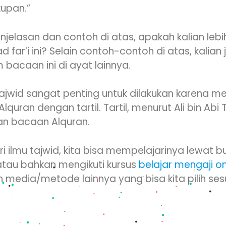
upan.”
enjelasan dan contoh di atas, apakah kalian l
d far’i ini? Selain contoh-contoh di atas, kalia
acaan ini di ayat lainnya.
tajwid sangat penting untuk dilakukan karena m
ran dengan tartil. Tartil, menurut Ali bin Abi Th
n bacaan Alquran.
ilmu tajwid, kita bisa mempelajarinya lewat b
atau bahkan mengikuti kursus
belajar mengaji on
media/metode lainnya yang bisa kita pilih ses